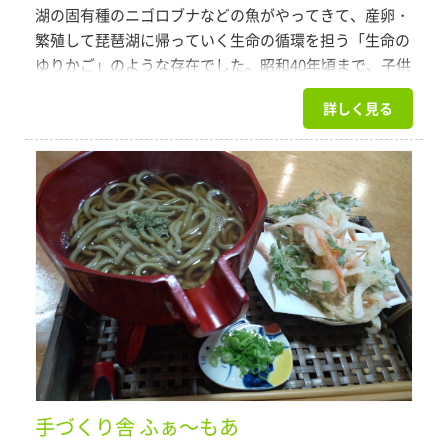
湖の固有種のニゴロブナなどの魚がやってきて、産卵・
繁殖して琵琶湖に帰っていく生命の循環を担う「生命の
ゆりかご」のような存在でした。昭和40年頃まで、子供
たちはお母さんに「おかずを取ってきて」と言われて田
詳しく見る
んぼに網を持ち「おかずとり」に行っていました。しか
し、利便性を求める時代のなかでほ場整備などで水路と
田んぼの連続性が損なわれてしまいました。そこで、も
う一度「田んぼに生きものの賑わいを取り戻そう」との
強い思いをもった農家が集まり、魚が田んぼに上りやす
いように、排水路に魚道つくりを始めました。こうした
「魚のゆりかご水田」の取組を初めて10年になります。
今では生きもので賑わう田んぼに集まる方々が毎年200
名以上。東京など県外からも来られます。取組の輪は農
家だけでなく都市住民や大学生などにも広がってきまし
た。是非皆さまも自然に産卵し生育している魚に触れて
みませんか、お待ちしております。
手づくり舎 ふぁ～もあ