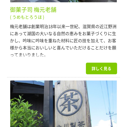
御菓子司 梅元老舗
( うめもとろうほ )
梅元老舗は創業明治18年以来一世紀、滋賀県の近江野洲
にあって湖国の大いなる自然の恵みをお菓子づくりに生
かし、吟味に吟味を重ねた材料に匠の技を加えて、お客
様から本当においしいと喜んでいただけることだけを願
ってまいりました。
大人気のどら焼き近江富士の他にも季節の和菓子、銘菓
詳しく見る
をおいしくお届けいたします。