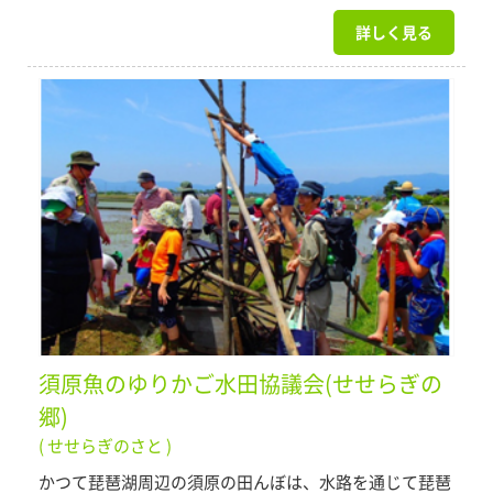
詳しく見る
須原魚のゆりかご水田協議会(せせらぎの
郷)
( せせらぎのさと )
かつて琵琶湖周辺の須原の田んぼは、水路を通じて琵琶