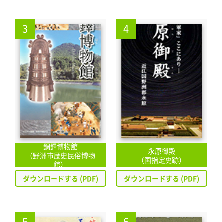
3
4
銅鐸博物館
永原御殿
（野洲市歴史民俗博物
（国指定史跡）
館）
ダウンロードする (PDF)
ダウンロードする (PDF)
5
6